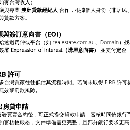
如有台灣收入）
議與專業 
澳洲貸款經紀人
 合作，根據個人身份（非居民
與貸款方案。
與簽訂意向書（EOI）
始透過房仲或平台（如 
realestate.com.au
、Domain
簽署 
Expression of Interest（購屋意向書）
 並支付定金
RB 許可
台灣買家往往低估其流程時間。若尚未取得 FIRB 許可
無效或罰款風險。
出房貸申請
可與簽署買賣合約後，可正式提交貸款申請。審核時間依銀行
的審核較嚴格，文件準備需更完整，且部分銀行要求更高