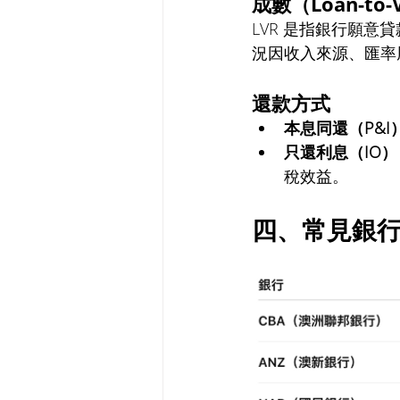
成數（Loan-to-V
LVR 是指銀行願意
況因收入來源、匯率風險
還款方式
本息同還（P&I
只還利息（IO）
稅效益。
四、常見銀