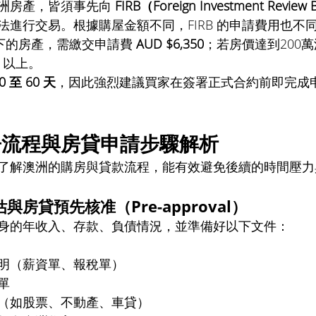
洲房產，皆須事先向 
FIRB（Foreign Investment Revi
法進行交易。根據購屋金額不同，FIRB 的申請費用也不
下的房產，需繳交申請費 
AUD $6,350
；若房價達到200
 以上。
0 至 60 天
，因此強烈建議買家在簽署正式合約前即完成
房流程與房貸申請步驟解析
了解澳洲的購房與貸款流程，能有效避免後續的時間壓力
房貸預先核准（Pre-approval）
身的年收入、存款、負債情況，並準備好以下文件：
明（薪資單、報稅單）
單
（如股票、不動產、車貸）