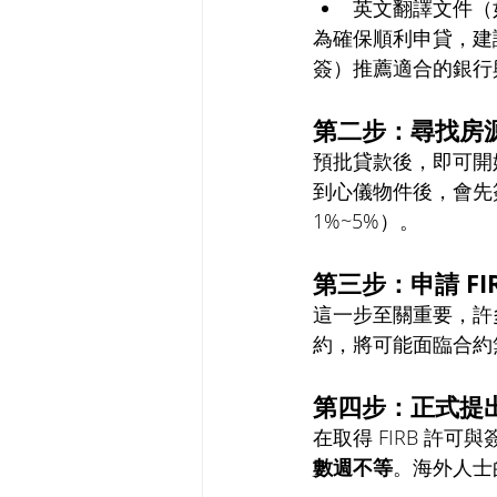
英文翻譯文件（
為確保順利申貸，建
簽）推薦適合的銀行
第二步：尋找房源
預批貸款後，即可開
到心儀物件後，會先
1%~5%）。
第三步：申請 FI
這一步至關重要，許多
約，將可能面臨合約
第四步：正式提
在取得 FIRB 許
數週不等
。海外人士