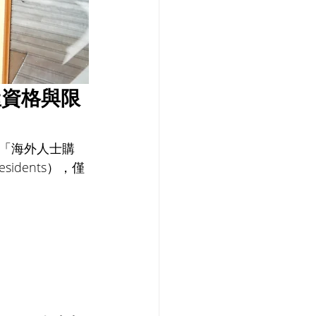
屋資格與限
「海外人士購
idents），僅