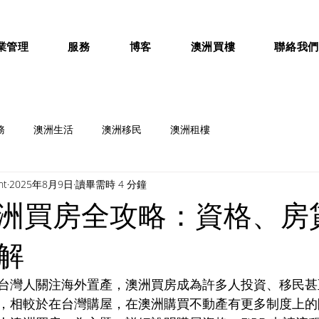
業管理
服務
博客
澳洲買樓
聯絡我
務
澳洲生活
澳洲移民
澳洲租樓
nt
2025年8月9日
讀畢需時 4 分鐘
洲買房全攻略：資格、房
解
台灣人關注海外置產，澳洲買房成為許多人投資、移民甚
，相較於在台灣購屋，在澳洲購買不動產有更多制度上的