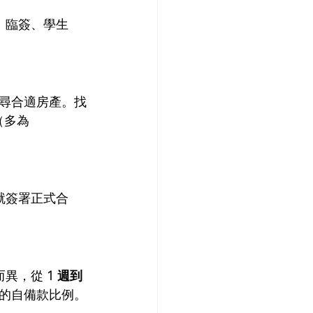
、臨簽、學生
）找尋合適房產。找
（多為
就簽署正式合
而異，從 
1 週到
的自備款比例。