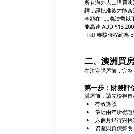
所有海外人士購買澳
請
，經批准後才能合
金額在100萬澳幣以
能高達 
AUD $13,200
FIRB 審核時程約為 
3
二、澳洲買
在決定購屋前，完整
第一步：財務評估與
購屋前，請先檢視自
有效護照
最近兩年所得證
六個月銀行對帳
資產與負債聲明