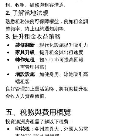
租、收租、維修與租客溝通。
2. 了解當地法規
熟悉租務法例可保障權益，例如租金調
整頻率、終止租約通知期等。
3. 提升租金收益策略
裝修翻新
：現代化設施提升吸引力
家具升級
：提升租金與出租速度
轉作短租
：如Airbnb可提高回報
（需管理得當）
增設設施
：如健身房、泳池吸引高
端租客
良好管理加上靈活策略，將有助提升租
金收入與資產價值。
五、稅務與費用概覽
投資澳洲房產需了解以下稅費：
印花稅
：各州差異大，外國人另需
支付7%-8%的附加費。