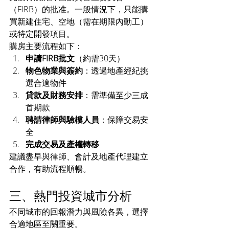
（FIRB）的批准。一般情況下，只能購
買新建住宅、空地（需在期限內動工）
或特定開發項目。
購房主要流程如下：
申請FIRB批文
（約需30天）
物色物業與簽約
：透過地產經紀挑
選合適物件
貸款及財務安排
：需準備至少三成
首期款
聘請律師與驗樓人員
：保障交易安
全
完成交易及產權轉移
建議盡早與律師、會計及地產代理建立
合作，有助流程順暢。
三、熱門投資城市分析
不同城市的回報潛力與風險各異，選擇
合適地區至關重要。