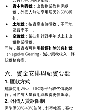
資本利得稅
：出售物業盈利需繳
稅，外國人無法享用居民的50%折
扣。
土地稅
：按資產市值徵收，不同地
區費率不一。
空置稅
：某些州針對半年以上未出
租物業徵稅。
同時，投資者可利用
折舊扣除
與
負扣稅
（Negative Gearing）減少應稅收入，降
低稅務負擔。
六、資金安排與融資要點
1. 匯款方式
建議使用Wise、OFX等平台取代傳統銀
行，可節省大量費用與獲得更佳匯率。
2. 外國人貸款限制
需準備30%-40%首付，利率較高，審批