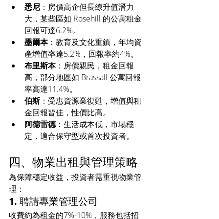
悉尼
：房價高企但長線升值潛力
大，某些區如 Rosehill 的公寓租金
回報可達6.2%。
墨爾本
：教育及文化重鎮，年均資
產增值率達5.2%，回報率約4%。
布里斯本
：房價親民，租金回報
高，部分地區如 Brassall 公寓回報
率高達11.4%。
伯斯
：受惠資源業復甦，增值與租
金回報皆佳，性價比高。
阿德雷德
：生活成本低，市場穩
定，適合保守型或首次投資者。
四、物業出租與管理策略
為保障穩定收益，投資者需重視物業管
理：
1. 聘請專業管理公司
收費約為租金的7%-10%，服務包括招