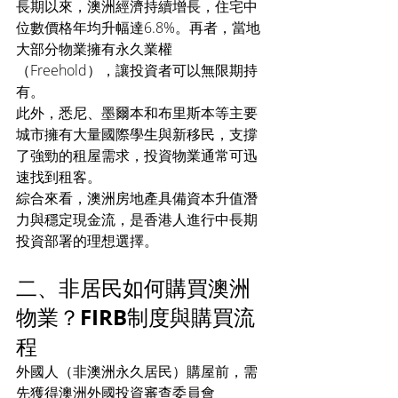
長期以來，澳洲經濟持續增長，住宅中
位數價格年均升幅達6.8%。再者，當地
大部分物業擁有永久業權
（Freehold），讓投資者可以無限期持
有。
此外，悉尼、墨爾本和布里斯本等主要
城市擁有大量國際學生與新移民，支撐
了強勁的租屋需求，投資物業通常可迅
速找到租客。
綜合來看，澳洲房地產具備資本升值潛
力與穩定現金流，是香港人進行中長期
投資部署的理想選擇。
二、非居民如何購買澳洲
物業？FIRB制度與購買流
程
外國人（非澳洲永久居民）購屋前，需
先獲得澳洲外國投資審查委員會