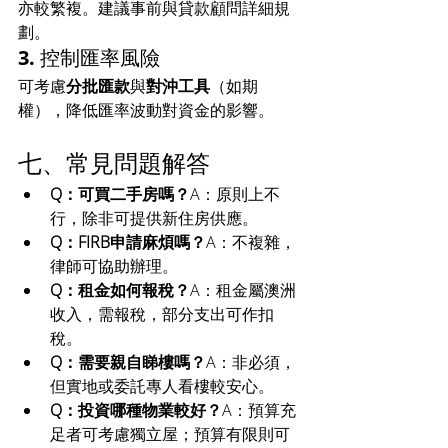
亦較繁複。建議事前與貸款顧問詳細規
劃。
3. 控制匯率風險
可考慮
分批匯款
與
對沖工具
（如期
權），降低匯率波動對資金的影響。
七、常見問題解答
Q：可買二手房嗎？
A：原則上不
行，除非可提供新住房供應。
Q：FIRB申請麻煩嗎？
A：不複雜，
律師可協助辦理。
Q：租金如何報稅？
A：租金屬澳洲
收入，需報稅，部分支出可作扣
稅。
Q：需要親自睇樓嗎？
A：非必須，
但實地或委託專人看樓較安心。
Q：投資哪種物業較好？
A：預算充
足者可考慮獨立屋；預算有限則可