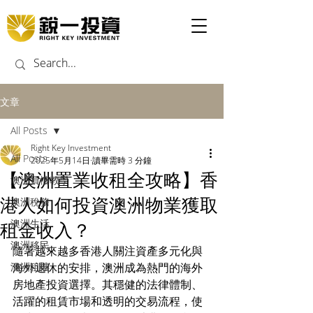
文章
All Posts
Right Key Investment
All Posts
2025年5月14日
讀畢需時 3 分鐘
【澳洲置業收租全攻略】香
澳洲買樓教學
港人如何投資澳洲物業獲取
澳洲稅務
澳洲生活
租金收入？
澳洲移民
隨著越來越多香港人關注資產多元化與
澳洲租樓
海外退休的安排，澳洲成為熱門的海外
房地產投資選擇。其穩健的法律體制、
活躍的租賃市場和透明的交易流程，使