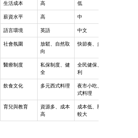
生活成本
高
低
薪資水平
高
中
語言環境
英語
中文
社會氛圍
放鬆、自然取
快節奏、多元
向
醫療制度
私保制度、健
全民健保、便
全
利
飲食文化
多元西式料理
夜市小吃、台
式料理
育兒與教育
資源多、成本
成本低、壓力
高
較大