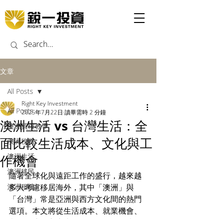
文章
All Posts
Right Key Investment
All Posts
2025年7月22日
讀畢需時 2 分鐘
澳洲生活 vs 台灣生活：全
澳洲買樓教學
面比較生活成本、文化與工
澳洲稅務
澳洲生活
作機會
澳洲移民
隨著全球化與遠距工作的盛行，越來越
澳洲租樓
多人考慮移居海外，其中「澳洲」與
「台灣」常是亞洲與西方文化間的熱門
選項。本文將從生活成本、就業機會、