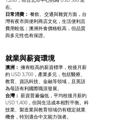
1,200，而台北市中心則為 USD 380 左
右。
日常消費：
 餐飲、交通與雜貨方面，台
灣有夜市與便利商店文化，生活便利且
費用較低；澳洲外食價格較高，但品質
與多元性也有保證。
就業與薪資環境
澳洲：
 擁有較高的薪資標準，稅後月薪
約 USD 3,700，產業多元，包括醫療、
教育、資訊科技、金融等領域，且英語
為母語有利國際職涯發展。
台灣：
 薪資普遍偏低，平均稅後月薪約 
USD 1,400，但與生活成本相對平衡。科
技業、製造業與教育領域仍有穩定就業
機會，特別適合中文能力強者。