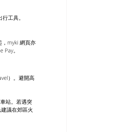
出行工具。
myki 網頁亦
 Pay。
avel）。避開高
達車站。若遇突
民建議在郊區火