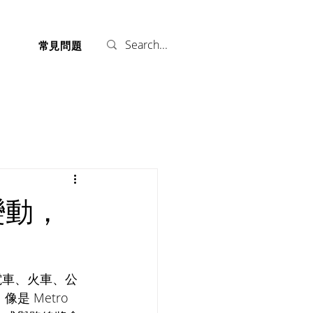
們
常見問題
變動，
電車、火車、公
 Metro 