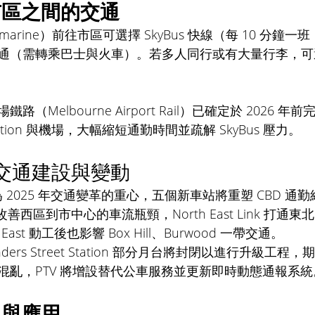
區之間的交通 
marine）前往市區可選擇 SkyBus 快線（每 10 分鐘一班
通（需轉乘巴士與火車）。若多人同行或有大量行李，可選擇
（Melbourne Airport Rail）已確定於 2026 
Station 與機場，大幅縮短通勤時間並疏解 SkyBus 壓力。
年交通建設與變動 
 將成為 2025 年交通變革的重心，五個新車站將重塑 CBD 通勤
項目則改善西區到市中心的車流瓶頸，North East Link 打通
oop East 動工後也影響 Box Hill、Burwood 一帶交通。
inders Street Station 部分月台將封閉以進行升級工
混亂，PTV 將增設替代公車服務並更新即時動態通報系統
具與應用