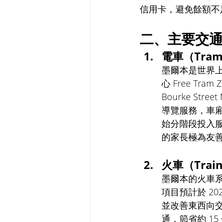
信用卡，避免餘額不
二、主要交
電車（Tram
墨爾本是世界上
心 Free Tra
Bourke Stree
導覽服務，車廂以
始分階段投入
的家長極為友
火車（Train
墨爾本的火車系統以
項目預計於 202
並改善東西向交通瓶
通，節省約 15 