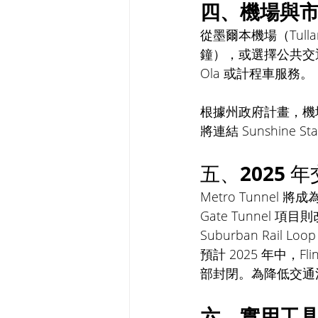
四、機場與市
從墨爾本機場（Tulla
鐘），或選擇公共交
Ola 或計程車服務。
根據州政府計畫，機場鐵路
將連結 Sunshine 
五、2025 
Metro Tunnel
Gate Tunnel 
Suburban Rail L
預計 2025 年中，Fl
部封閉。為降低交通
六、實用工