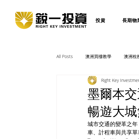
投資
長期物
All Posts
澳洲買樓教學
澳洲稅
Right Key Investme
墨爾本交
暢遊大城
城市交通的變革之年
車、計程車與共享單車