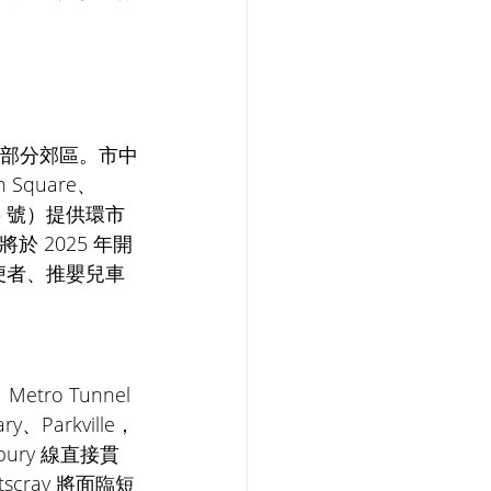
與部分郊區。市中
 Square、
am（35 號）提供環市
於 2025 年開
便者、推嬰兒車
ro Tunnel 
Parkville，
bury 線直接貫
scray 將面臨短