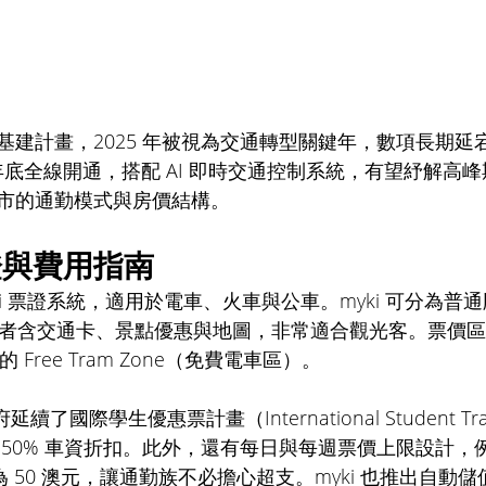
基建計畫，2025 年被視為交通轉型關鍵年，數項長期延
l 預計年底全線開通，搭配 AI 即時交通控制系統，有望紓解
市的通勤模式與房價結構。
與費用指南 
i 票證系統，適用於電車、火車與公車。myki 可分為普通版與
版，後者含交通卡、景點優惠與地圖，非常適合觀光客。票價區分為
的 Free Tram Zone（免費電車區）。
續了國際學生優惠票計畫（International Student Tra
 50% 車資折扣。此外，還有每日與每週票價上限設計，
限為 50 澳元，讓通勤族不必擔心超支。myki 也推出自動