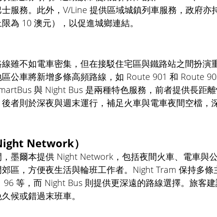
士服務。此外，V/Line 提供區域城鎮列車服務，政府
限為 10 澳元），以促進城鄉連結。
 
線雖不如電車密集，但在接駁住宅區與鐵路站之間扮演重要
公車將新增多條高頻路線，如 Route 901 和 Route 
artBus 與 Night Bus 是兩種特色服務，前者提供長
，後者則於深夜與週末運行，補足火車與電車夜間空檔，
ht Network） 
墨爾本提供 Night Network，包括夜間火車、電車
郊區，方便夜生活與輪班工作者。Night Tram 保持多
、67、96 等，而 Night Bus 則提供更深遠的路線選擇。
免久候或錯過末班車。