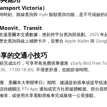
ansport Victoria）
時刻、路線查詢與 myki 餘額查詢功能，是不可或缺的
Moovit、Transit 
援墨爾本交通數據，便於跨平台查詢與規劃。2025 年起，
詢與線上補辦卡片，並整合 Apple Wallet 與 Google
享的交通小技巧 
完成出行，可享早鳥免費搭乘優惠（Early Bird Free Tr
9:30、17:00-18:30）不僅更舒適，也能節省時間。
L 比賽、墨爾本大學開學日）期間，建議提前搭車或提早抵
持續關注 PTV App 通知或官方社群媒體帳號。部分居
擁堵，或使用共享電動滑板車完成最後一公里接駁。