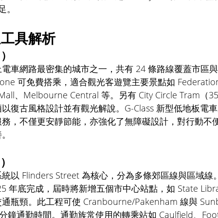
足。
通工具解析
） 
電車網路最密集的城市之一，共有 24 條路線覆蓋市區
m Zone 可免費搭乘，適合觀光客遊覽主要景點如 Federation
t Mall、Melbourne Central 等。另有 City Circle Tr
復古風格設計並有觀光解說。G-Class 新型低地板電車將
服務，不僅更安靜節能，亦強化了無障礙設計，對行動不
善。
） 
 Flinders Street 為核心，分為多條郊區線與區域線。Met
5 年底完成，屆時將新增五個市中心站點，如 State Library、
頸。此工程可使 Cranbourne/Pakenham 線與 Sun
分鐘通勤時間。通勤族常使用的轉乘站如 Caulfield、Foot