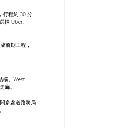
，行程約 30 分
 Uber、
年前完成前期工程，
結構。West 
東北走廊。
程，期間多處道路將局
。