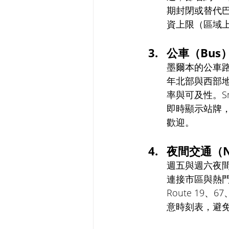
期封閉或替代巴
資上限（區域上
公車（Bus）
墨爾本的公車路
年北部與西部地區
率與可及性。Sm
即時顯示站牌
歡迎。
夜間交通（Nig
週五與週六夜間，
連接市區與熱門
Route 19
意時刻表，避