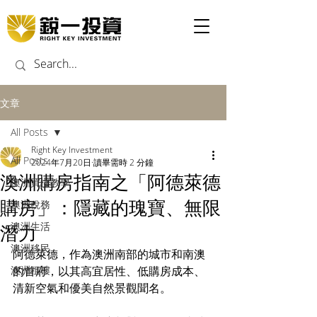
文章
All Posts
Right Key Investment
All Posts
2024年7月20日
讀畢需時 2 分鐘
澳洲購房指南之「阿德萊德
澳洲買樓教學
購房」：隱藏的瑰寶、無限
澳洲稅務
澳洲生活
潛力
澳洲移民
阿德萊德，作為澳洲南部的城市和南澳
澳洲租樓
的首府，以其高宜居性、低購房成本、
清新空氣和優美自然景觀聞名。