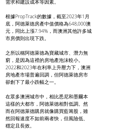
需求和建設成本等因素。
根據PropTrack的數據，截至2023年1月
底，阿德萊德房產中值價格為648,000澳
元，同比上漲7.94%，而澳洲其他許多城
市房價則出現下跌。
之所以稱阿德萊德為寶藏城市、潛力無
窮，是因為這裡的房地產泡沫較小。
2022和2023年在利率上升壓力下，澳洲
房地產市場普遍回調，但阿德萊德房市
卻創下了最小跌幅之一。
在眾多澳洲城市中，相比悉尼和墨爾本
這樣的大都市，阿德萊德相對低調。然
而在阿德萊德購房就像購買藍籌股，雖
然回報速度不如前兩者快，但風險低、
穩定且長效。