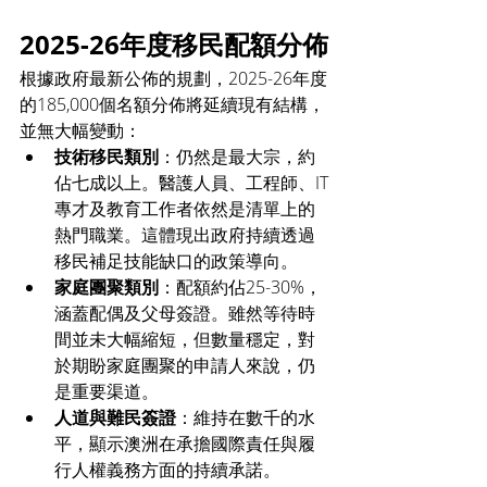
2025-26年度移民配額分佈
根據政府最新公佈的規劃，2025-26年度
的185,000個名額分佈將延續現有結構，
並無大幅變動：
技術移民類別
：仍然是最大宗，約
佔七成以上。醫護人員、工程師、IT
專才及教育工作者依然是清單上的
熱門職業。這體現出政府持續透過
移民補足技能缺口的政策導向。
家庭團聚類別
：配額約佔25-30%，
涵蓋配偶及父母簽證。雖然等待時
間並未大幅縮短，但數量穩定，對
於期盼家庭團聚的申請人來說，仍
是重要渠道。
人道與難民簽證
：維持在數千的水
平，顯示澳洲在承擔國際責任與履
行人權義務方面的持續承諾。