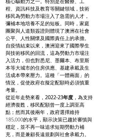
核心驅動力之一。特別是在醫療、工
程、資訊科技及教育等關鍵領域，技術
移民為勞動力市場注入了急需的人才，
彌補本地培養不足的短板。同時，家庭
團聚與人道類簽證則體現了澳洲在社會
公平、人性關懷及國際責任上的承擔。
自疫情結束以來，澳洲迎來了國際學生
與技術移民的回流，這為勞動力市場注
入活力，但也對悉尼、墨爾本、布里斯
本等大城市的住房供應、基建承載及生
活成本帶來壓力。這種「一體兩面」的
情況，促使政府在擬定配額時必須慎重
考量。
從近年走勢來看，
2022-23年度
，為支持
經濟復甦，移民配額曾一度上調至高
點；然而其後兩年，政府選擇維持
185,000的水平，顯示決策已趨於審慎與
穩定，並不再一味追求短期勞動力補
充，而是兼顧長遠規劃與社會承載力。