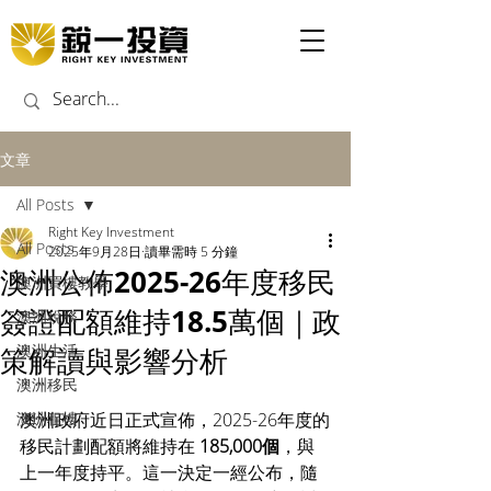
文章
All Posts
Right Key Investment
All Posts
2025年9月28日
讀畢需時 5 分鐘
澳洲公佈2025-26年度移民
澳洲買樓教學
簽證配額維持18.5萬個｜政
澳洲稅務
澳洲生活
策解讀與影響分析
澳洲移民
澳洲租樓
澳洲政府近日正式宣佈，2025-26年度的
移民計劃配額將維持在 
185,000個
，與
上一年度持平。這一決定一經公布，隨