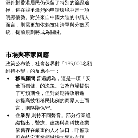
洲針對香港居民仍保留了特別的簽證途
徑，這在競爭激烈的申請環境中是一項
明顯優勢。對於來自中國大陸的申請人
而言，則需更加依賴技術清單與分數系
統，提前規劃將成為關鍵。
市場與專家回應
政策公布後，社會各界對「185,000名額
維持不變」的反應不一：
移民顧問
 普遍認為，這是一項「安
全而穩健」的決策。它為市場提供
了可預期性，但對於期待政府進一
步提高技術移民比例的商界人士而
言，則略顯保守。
企業界
 則持不同聲音。部分行業組
織指出，醫療、建築與高科技產業
依舊存在嚴重的人才缺口，呼籲政
府在特定專業領域增加額外名額，