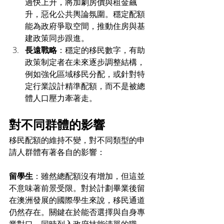
過快上升，將加劇房價與租金飆
升，惡化公共輿論氛圍。穩定配額
能為政府爭取空間，推動住房與基
建政策同步跟進。
長遠戰略
：穩定的移民數字，有助
政策制定者在未來逐步調整結構，
例如強化區域移民分配，或針對特
定行業設計精準配額，而不是被總
體人口壓力牽著走。
對不同群體的影響
移民配額的維持不變，對不同類型的申
請人群體有著各自的影響：
留學生
：雖然總配額沒有增加，但這並
不意味著前景受限。對於計劃畢業後留
在澳洲發展的國際學生來說，移民通道
仍然存在。關鍵在於能否選擇與自身專
業對口、同時列入政府技能清單的職