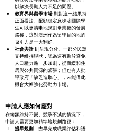
以解決長期人力不足的問題。
教育界與留學市場
 則對這一結果持
正面看法。配額穩定意味著國際學
生可以更清晰地規劃畢業後的發展
路徑，這對澳洲作為留學目的地的
吸引力是一大利好。
社會輿論
 則呈現分化。一部分民眾
支持維持現狀，認為這有助於避免
人口壓力進一步加劇，從而緩和住
房與公共資源的緊張；但也有人批
評政府「缺乏進取心」，未能借此
機會大幅強化勞動力市場。
申請人應如何應對
在總額維持不變、競爭不減的情況下，
申請人需要更加精準地規劃路徑：
提早規劃
：盡早完成職業評估和語