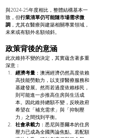
與2024-25年度相比，整體結構基本一
致，但
行業清單仍可能隨市場需求微
調
，尤其在醫療與建築相關專業領域，
未來或有額外名額傾斜。
政策背後的意涵
此次維持不變的決定，其實蘊含著多重
深意：
經濟考量
：澳洲經濟仍然高度依賴
高技能勞動力，以支撐醫療服務和
基建發展。然而若過度依賴移民，
則可能進一步推高住房與生活成
本。因此維持總額不變，反映政府
希望在「補充需求」與「抑制壓
力」之間找到平衡。
社會承載力
：悉尼與墨爾本的住房
壓力已成為全國輿論焦點。若配額