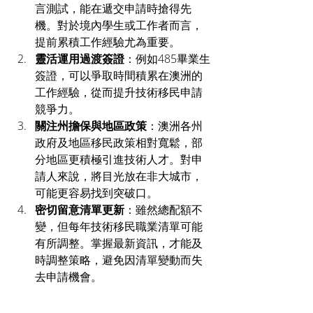
言測試，能在遞交申請時搶得先
機。對於境內學生或工作者而言，
提前累積工作經驗尤為重要。
靈活運用過渡簽證
：例如485畢業生
簽證，可以爭取時間積累在澳洲的
工作經驗，從而提升技術移民申請
競爭力。
關注州擔保與地區政策
：澳洲各州
政府及地區移民政策相對寬鬆，部
分地區更積極引進技術人才。對申
請人來說，將目光放在非大城市，
可能更容易找到突破口。
密切留意清單更新
：雖然總配額不
變，但每年技術移民職業清單可能
有所調整。掌握最新資訊，才能及
時調整策略，避免因清單變動而失
去申請機會。