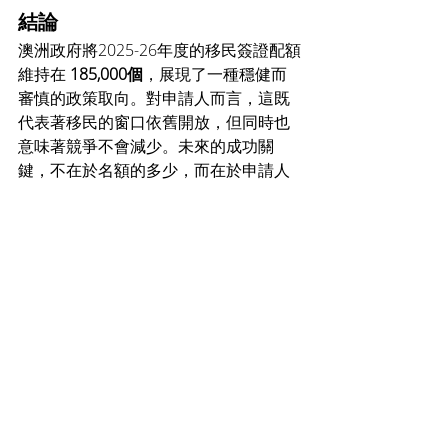
結論
澳洲政府將2025-26年度的移民簽證配額
維持在 
185,000個
，展現了一種穩健而
審慎的政策取向。對申請人而言，這既
代表著移民的窗口依舊開放，但同時也
意味著競爭不會減少。未來的成功關
鍵，不在於名額的多少，而在於申請人
能否提前規劃、精準定位職業方向，並
積極跟進政策微調。
從長遠角度來看，澳洲的經濟發展仍將
依賴技術移民，這對國際人才而言是一
個持續存在的重要機會窗口。對於企
業、教育機構乃至整體社會而言，如何
在「吸納人才」與「承載壓力」之間取
得平衡，也將是未來數年澳洲公共政策
的重要課題。
澳洲移民